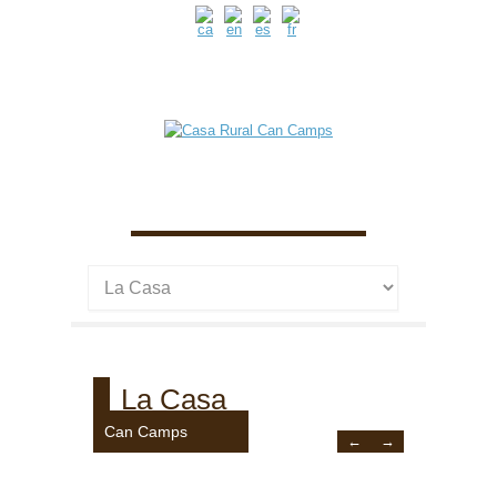
La Casa
Can Camps
←
→